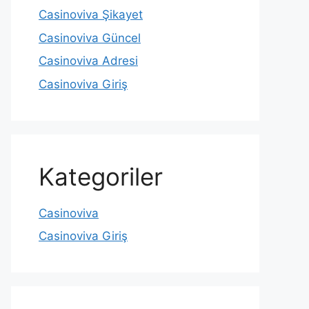
Casinoviva Şikayet
Casinoviva Güncel
Casinoviva Adresi
Casinoviva Giriş
Kategoriler
Casinoviva
Casinoviva Giriş