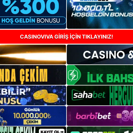
CASINOVIVA GİRİŞ İÇİN TIKLAYINIZ!