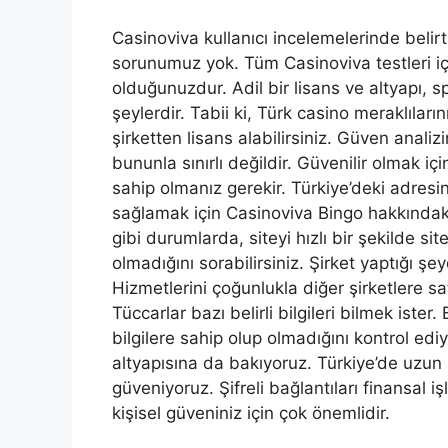
Casinoviva kullanıcı incelemelerinde belirtil
sorunumuz yok. Tüm Casinoviva testleri iç
olduğunuzdur. Adil bir lisans ve altyapı, 
şeylerdir. Tabii ki, Türk casino meraklıları
şirketten lisans alabilirsiniz. Güven analizi
bununla sınırlı değildir. Güvenilir olmak iç
sahip olmanız gerekir. Türkiye’deki adresini
sağlamak için Casinoviva Bingo hakkındak
gibi durumlarda, siteyi hızlı bir şekilde sit
olmadığını sorabilirsiniz. Şirket yaptığı ş
Hizmetlerini çoğunlukla diğer şirketlere 
Tüccarlar bazı belirli bilgileri bilmek ister
bilgilere sahip olup olmadığını kontrol edi
altyapısına da bakıyoruz. Türkiye’de uzun 
güveniyoruz. Şifreli bağlantıları finansal i
kişisel güveniniz için çok önemlidir.