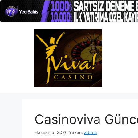
İçeriğe
atla
Casinoviva Günc
Haziran 5, 2026
Yazarı:
admin