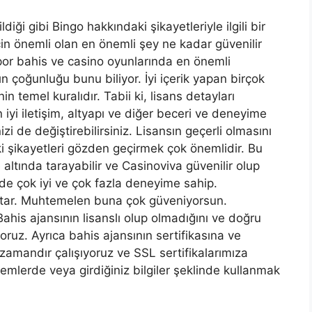
diği gibi Bingo hakkındaki şikayetleriyle ilgili bir
in önemli olan en önemli şey ne kadar güvenilir
spor bahis ve casino oyunlarında en önemli
nın çoğunluğu bunu biliyor. İyi içerik yapan birçok
nin temel kuralıdır. Tabii ki, lisans detayları
in iyi iletişim, altyapı ve diğer beceri ve deneyime
zi de değiştirebilirsiniz. Lisansın geçerli olmasını
i şikayetleri gözden geçirmek çok önemlidir. Bu
e altında tarayabilir ve Casinoviva güvenilir olup
eyde çok iyi ve çok fazla deneyime sahip.
satar. Muhtemelen buna çok güveniyorsun.
. Bahis ajansının lisanslı olup olmadığını ve doğru
yoruz. Ayrıca bahis ajansının sertifikasına ve
zamandır çalışıyoruz ve SSL sertifikalarımıza
şlemlerde veya girdiğiniz bilgiler şeklinde kullanmak