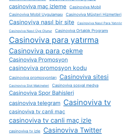
casinoviva maç izleme
Casinoviva Mobil
Casinoviva Mobil Uygulaması
Casinoviva Müşteri Hizmetleri
Casinoviva nasıl bir site
Casinoviva Nasıl Para Yatırılır
Casinoviva Ortaklık Programı
Casinoviva Nasıl Üye Olunur
Casinoviva para yatırma
Casinoviva para çekme
Casinoviva Promosyon
casinoviva promosyon kodu
Casinoviva sitesi
Casinoviva promosyonları
Casinoviva sosyal medya
Casinoviva Slot Makineleri
Casinoviva Spor Bahisleri
Casinoviva tv
casinoviva telegram
casinoviva tv canli maç
casinoviva tv canli maç izle
Casinoviva Twitter
casinoviva tv izle