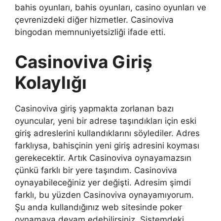
bahis oyunları, bahis oyunları, casino oyunları ve
çevrenizdeki diğer hizmetler. Casinoviva
bingodan memnuniyetsizliği ifade etti.
Casinoviva Giriş
Kolaylığı
Casinoviva giriş yapmakta zorlanan bazı
oyuncular, yeni bir adrese taşındıkları için eski
giriş adreslerini kullandıklarını söylediler. Adres
farklıysa, bahisçinin yeni giriş adresini koyması
gerekecektir. Artık Casinoviva oynayamazsın
çünkü farklı bir yere taşındım. Casinoviva
oynayabileceğiniz yer değişti. Adresim şimdi
farklı, bu yüzden Casinoviva oynayamıyorum.
Şu anda kullandığınız web sitesinde poker
oynamaya devam edebilirsiniz. Sistemdeki