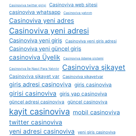
Casinoviva web sitesi
Casinoviva twitter girişi
casinoviva whatsapp
Casinoviva yatırım
Casinoviva yeni adres
Casinoviva yeni adresi
Casinoviva yeni giriş
Casinoviva yeni giriş adresi
Casinoviva yeni güncel giriş
casinoviva Üyelik
Casinoviva ödeme sistemi
Casinoviva şikayet
Casinoviva İle Nasıl Para Yatırılır
Casinoviva şikayet var
Casinoviva şikayetvar
giris adresi casinoviva
giris casinoviva
girisi casinoviva
giris yap casinoviva
güncel adresi casinoviva
güncel casinoviva
kayit casinoviva
mobil casinoviva
twitter casinoviva
yeni adresi casinoviva
yeni giris casinoviva