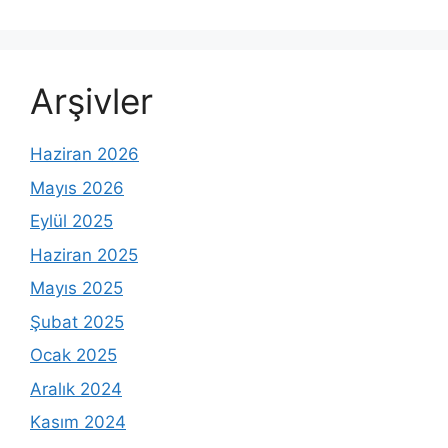
Arşivler
Haziran 2026
Mayıs 2026
Eylül 2025
Haziran 2025
Mayıs 2025
Şubat 2025
Ocak 2025
Aralık 2024
Kasım 2024