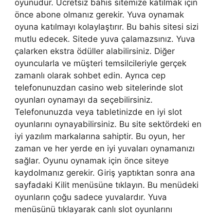
oyunudur. Ücretsiz bahis sitemize katılmak için
önce abone olmanız gerekir. Yuva oynamak
oyuna katılmayı kolaylaştırır. Bu bahis sitesi sizi
mutlu edecek. Sitede yuva çalamazsınız. Yuva
çalarken ekstra ödüller alabilirsiniz. Diğer
oyuncularla ve müşteri temsilcileriyle gerçek
zamanlı olarak sohbet edin. Ayrıca cep
telefonunuzdan casino web sitelerinde slot
oyunları oynamayı da seçebilirsiniz.
Telefonunuzda veya tabletinizde en iyi slot
oyunlarını oynayabilirsiniz. Bu site sektördeki en
iyi yazılım markalarına sahiptir. Bu oyun, her
zaman ve her yerde en iyi yuvaları oynamanızı
sağlar. Oyunu oynamak için önce siteye
kaydolmanız gerekir. Giriş yaptıktan sonra ana
sayfadaki Kilit menüsüne tıklayın. Bu menüdeki
oyunların çoğu sadece yuvalardır. Yuva
menüsünü tıklayarak canlı slot oyunlarını