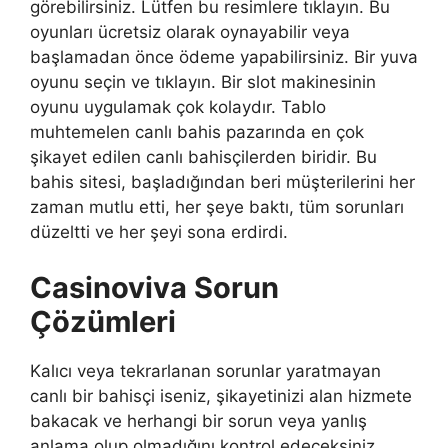
görebilirsiniz. Lütfen bu resimlere tıklayın. Bu
oyunları ücretsiz olarak oynayabilir veya
başlamadan önce ödeme yapabilirsiniz. Bir yuva
oyunu seçin ve tıklayın. Bir slot makinesinin
oyunu uygulamak çok kolaydır. Tablo
muhtemelen canlı bahis pazarında en çok
şikayet edilen canlı bahisçilerden biridir. Bu
bahis sitesi, başladığından beri müşterilerini her
zaman mutlu etti, her şeye baktı, tüm sorunları
düzeltti ve her şeyi sona erdirdi.
Casinoviva Sorun
Çözümleri
Kalıcı veya tekrarlanan sorunlar yaratmayan
canlı bir bahisçi iseniz, şikayetinizi alan hizmete
bakacak ve herhangi bir sorun veya yanlış
anlama olup olmadığını kontrol edeceksiniz.