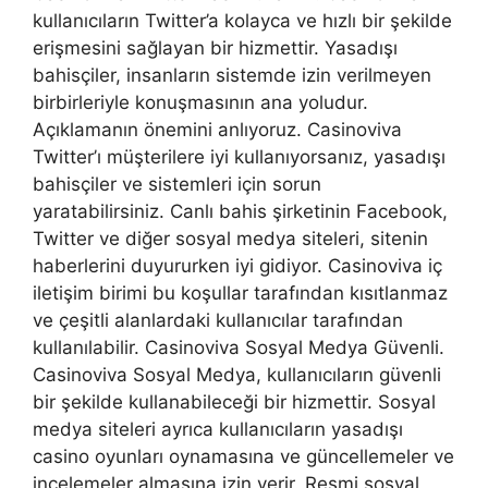
kullanıcıların Twitter’a kolayca ve hızlı bir şekilde
erişmesini sağlayan bir hizmettir. Yasadışı
bahisçiler, insanların sistemde izin verilmeyen
birbirleriyle konuşmasının ana yoludur.
Açıklamanın önemini anlıyoruz. Casinoviva
Twitter’ı müşterilere iyi kullanıyorsanız, yasadışı
bahisçiler ve sistemleri için sorun
yaratabilirsiniz. Canlı bahis şirketinin Facebook,
Twitter ve diğer sosyal medya siteleri, sitenin
haberlerini duyururken iyi gidiyor. Casinoviva iç
iletişim birimi bu koşullar tarafından kısıtlanmaz
ve çeşitli alanlardaki kullanıcılar tarafından
kullanılabilir. Casinoviva Sosyal Medya Güvenli.
Casinoviva Sosyal Medya, kullanıcıların güvenli
bir şekilde kullanabileceği bir hizmettir. Sosyal
medya siteleri ayrıca kullanıcıların yasadışı
casino oyunları oynamasına ve güncellemeler ve
incelemeler almasına izin verir. Resmi sosyal