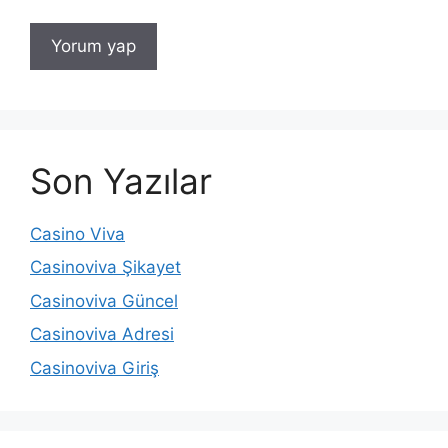
Son Yazılar
Casino Viva
Casinoviva Şikayet
Casinoviva Güncel
Casinoviva Adresi
Casinoviva Giriş