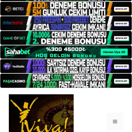
İçeriğe
atla
Menü