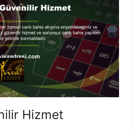
ilir Hizmet