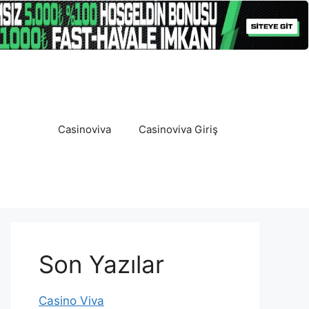
Casinoviva
Casinoviva Giriş
Son Yazılar
Casino Viva