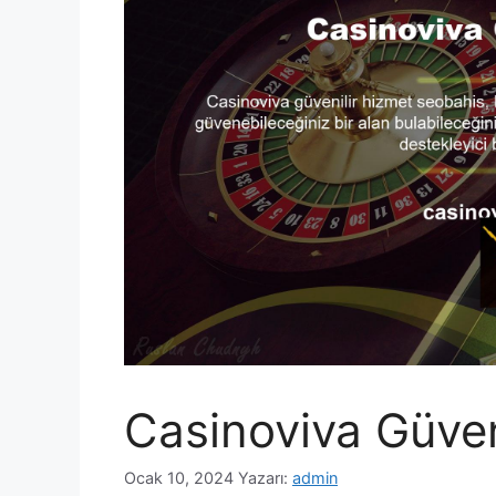
Casinoviva Güven
Ocak 10, 2024
Yazarı:
admin