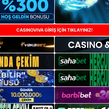
CASINOVIVA GİRİŞ İÇİN TIKLAYINIZ!