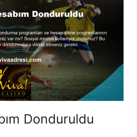
bım Donduruldu