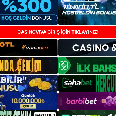
CASINOVIVA GİRİŞ İÇİN TIKLAYINIZ!