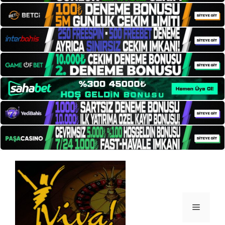
İçeriğe
atla
Menü