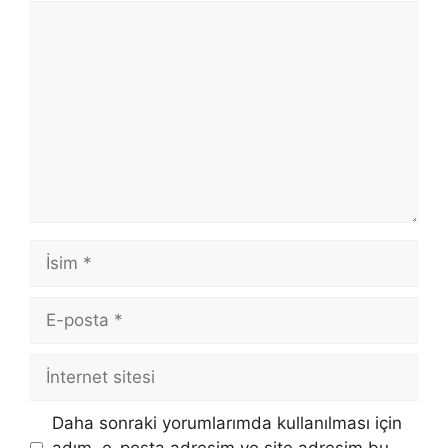
Yorum
İsim
E-
posta
İnternet
sitesi
Daha sonraki yorumlarımda kullanılması için
adım, e-posta adresim ve site adresim bu