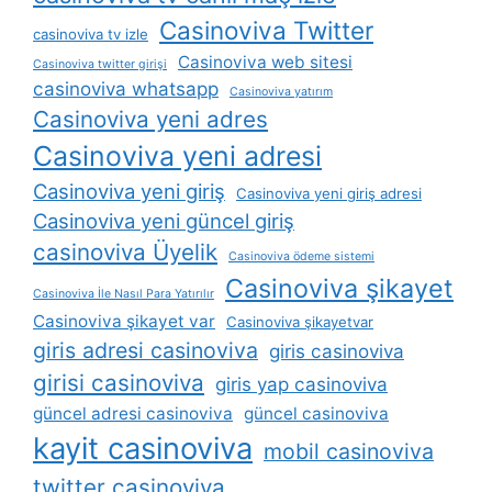
Casinoviva Twitter
casinoviva tv izle
Casinoviva web sitesi
Casinoviva twitter girişi
casinoviva whatsapp
Casinoviva yatırım
Casinoviva yeni adres
Casinoviva yeni adresi
Casinoviva yeni giriş
Casinoviva yeni giriş adresi
Casinoviva yeni güncel giriş
casinoviva Üyelik
Casinoviva ödeme sistemi
Casinoviva şikayet
Casinoviva İle Nasıl Para Yatırılır
Casinoviva şikayet var
Casinoviva şikayetvar
giris adresi casinoviva
giris casinoviva
girisi casinoviva
giris yap casinoviva
güncel adresi casinoviva
güncel casinoviva
kayit casinoviva
mobil casinoviva
twitter casinoviva