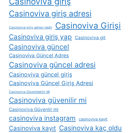
Casinoviva giriş
Casinoviva giriş adresi
Casinoviva Girişi
Casinoviva giriş adresi nedir
Casinoviva giriş yap
Casinoviva git
Casinoviva güncel
Casinoviva Güncel Adres
Casinoviva güncel adresi
Casinoviva güncel giriş
Casinoviva Güncel Giriş Adresi
Casinoviva Güvenilebilir Mi
Casinoviva güvenilir mi
Casinoviva Güvenlir mi
casinoviva instagram
casinoviva kayit
Casinoviva kaç oldu
Casinoviva kayıt