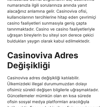
numaranızla ilgili sorularınıza anında yanıt
alacağınız anlamına gelir. Casinoviva ofisi,
kullanıcılarının tercihlerine hitap eden çevrimiçi
casino faaliyetleri sunmasıyla geniş çapta
tanınmaktadır. Casino ve casino faaliyetleriyle
uğraşan bireylerin bu siteyi son derece çekici
buldukları yaygın olarak kabul edilmektedir.
Casinoviva Adres
Değişikliği
Casinoviva adres değişikliği katılabilir.
Ülkemizdeki illegal durumumuzdan dolayı
ofisimiz sürekli değişen bilgilerle uğraşmaktadır.
Güncellemeler mümkün olan en kısa sürede
ofisin sosyal medya platformları aracılığıyla