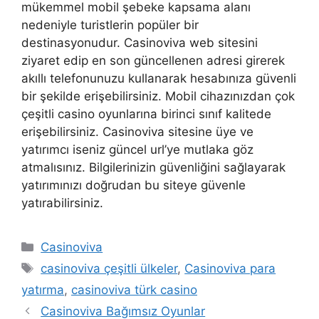
mükemmel mobil şebeke kapsama alanı
nedeniyle turistlerin popüler bir
destinasyonudur. Casinoviva web sitesini
ziyaret edip en son güncellenen adresi girerek
akıllı telefonunuzu kullanarak hesabınıza güvenli
bir şekilde erişebilirsiniz. Mobil cihazınızdan çok
çeşitli casino oyunlarına birinci sınıf kalitede
erişebilirsiniz. Casinoviva sitesine üye ve
yatırımcı iseniz güncel url’ye mutlaka göz
atmalısınız. Bilgilerinizin güvenliğini sağlayarak
yatırımınızı doğrudan bu siteye güvenle
yatırabilirsiniz.
Kategoriler
Casinoviva
Etiketler
casinoviva çeşitli ülkeler
,
Casinoviva para
yatırma
,
casinoviva türk casino
Yazı
Casinoviva Bağımsız Oyunlar