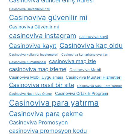
Casinoviva Güncel Giriş Adresi
Casinoviva Güvenilebilir Mi
Casinoviva güvenilir mi
Casinoviva Güvenlir mi
casinoviva instagram
casinoviva kayit
Casinoviva kaç oldu
Casinoviva kayıt
Casinoviva kullanıcı incelemeleri
Casinoviva kumarhane oyunları
casinoviva maç izle
Casinoviva Kumarhanesi
casinoviva maç izleme
Casinoviva Mobil
Casinoviva Mobil Uygulaması
Casinoviva Müşteri Hizmetleri
Casinoviva nasıl bir site
Casinoviva Nasıl Para Yatırılır
Casinoviva Ortaklık Programı
Casinoviva Nasıl Üye Olunur
Casinoviva para yatırma
Casinoviva para çekme
Casinoviva Promosyon
casinoviva promosyon kodu