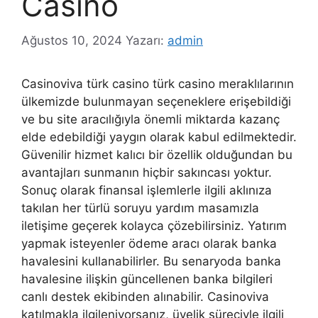
Casino
Ağustos 10, 2024
Yazarı:
admin
Casinoviva türk casino türk casino meraklılarının
ülkemizde bulunmayan seçeneklere erişebildiği
ve bu site aracılığıyla önemli miktarda kazanç
elde edebildiği yaygın olarak kabul edilmektedir.
Güvenilir hizmet kalıcı bir özellik olduğundan bu
avantajları sunmanın hiçbir sakıncası yoktur.
Sonuç olarak finansal işlemlerle ilgili aklınıza
takılan her türlü soruyu yardım masamızla
iletişime geçerek kolayca çözebilirsiniz. Yatırım
yapmak isteyenler ödeme aracı olarak banka
havalesini kullanabilirler. Bu senaryoda banka
havalesine ilişkin güncellenen banka bilgileri
canlı destek ekibinden alınabilir. Casinoviva
katılmakla ilgileniyorsanız, üyelik süreciyle ilgili