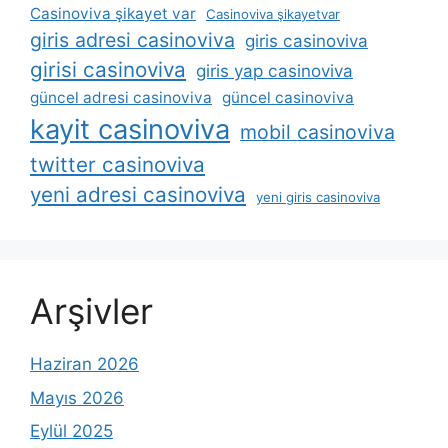
Casinoviva şikayet var
Casinoviva şikayetvar
giris adresi casinoviva
giris casinoviva
girisi casinoviva
giris yap casinoviva
güncel adresi casinoviva
güncel casinoviva
kayit casinoviva
mobil casinoviva
twitter casinoviva
yeni adresi casinoviva
yeni giris casinoviva
Arşivler
Haziran 2026
Mayıs 2026
Eylül 2025