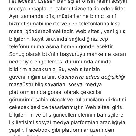
iletilecektir. Esasen bahisçiler ofisin resmi sosyal
medya hesaplarını zahmetsizce takip edebilirler.
Aynı zamanda ofis, müşterilerine birinci sınıf
hizmet sunabilmekte ve cep telefonlarına kısa
mesaj gönderebilmektedir. Web sitesi, yeni giriş
bilgilerini kayıt sırasında sağladığınız cep
telefonu numarasına hemen gönderecektir.
Sonuç olarak btk’nin başvuruyu mahkeme kararı
nedeniyle engellemesi durumunda anında
bildirim alacaksınız. Bu, web sitenizin
güvenilirliğini artırır.
Casinoviva adres değişikliği
masaüstü bilgisayarları, sosyal medya
platformlarında görsel olarak çekici bir
görünüme sahip olacak ve kullanıcıların dikkatini
çekecek şekilde tasarlanmıştır. Web sitesi giriş
bilgilerinin ve ofis güncellemelerinin bahisçilere
ilk iletişimi sosyal medya platformları aracılığıyla
yapılır. Facebook gibi platformlar üzerinden