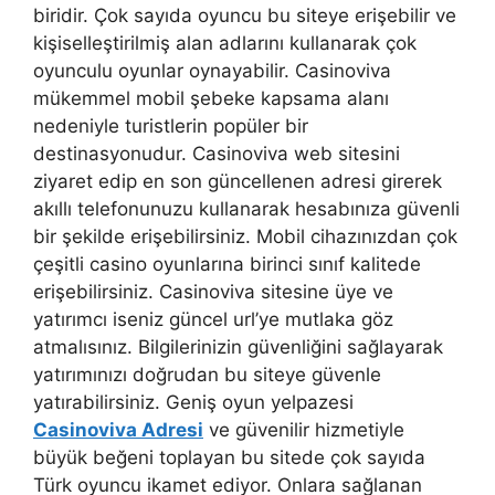
biridir. Çok sayıda oyuncu bu siteye erişebilir ve
kişiselleştirilmiş alan adlarını kullanarak çok
oyunculu oyunlar oynayabilir. Casinoviva
mükemmel mobil şebeke kapsama alanı
nedeniyle turistlerin popüler bir
destinasyonudur. Casinoviva web sitesini
ziyaret edip en son güncellenen adresi girerek
akıllı telefonunuzu kullanarak hesabınıza güvenli
bir şekilde erişebilirsiniz. Mobil cihazınızdan çok
çeşitli casino oyunlarına birinci sınıf kalitede
erişebilirsiniz. Casinoviva sitesine üye ve
yatırımcı iseniz güncel url’ye mutlaka göz
atmalısınız. Bilgilerinizin güvenliğini sağlayarak
yatırımınızı doğrudan bu siteye güvenle
yatırabilirsiniz. Geniş oyun yelpazesi
Casinoviva Adresi
ve güvenilir hizmetiyle
büyük beğeni toplayan bu sitede çok sayıda
Türk oyuncu ikamet ediyor. Onlara sağlanan