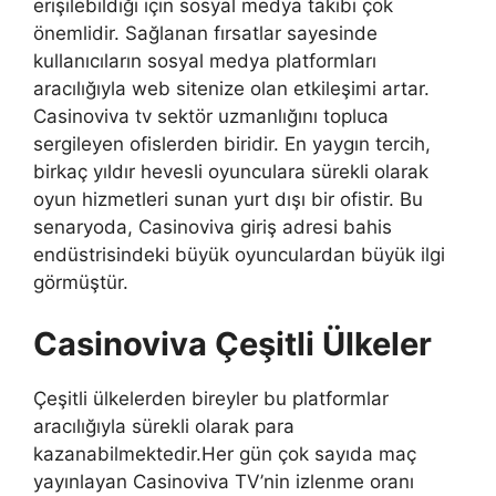
erişilebildiği için sosyal medya takibi çok
önemlidir. Sağlanan fırsatlar sayesinde
kullanıcıların sosyal medya platformları
aracılığıyla web sitenize olan etkileşimi artar.
Casinoviva tv sektör uzmanlığını topluca
sergileyen ofislerden biridir. En yaygın tercih,
birkaç yıldır hevesli oyunculara sürekli olarak
oyun hizmetleri sunan yurt dışı bir ofistir. Bu
senaryoda, Casinoviva giriş adresi bahis
endüstrisindeki büyük oyunculardan büyük ilgi
görmüştür.
Casinoviva Çeşitli Ülkeler
Çeşitli ülkelerden bireyler bu platformlar
aracılığıyla sürekli olarak para
kazanabilmektedir.Her gün çok sayıda maç
yayınlayan Casinoviva TV’nin izlenme oranı