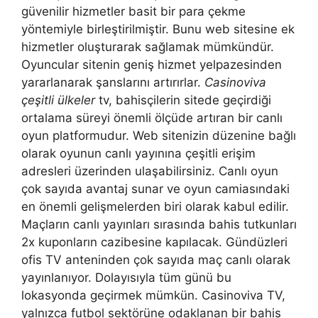
güvenilir hizmetler basit bir para çekme
yöntemiyle birleştirilmiştir. Bunu web sitesine ek
hizmetler oluşturarak sağlamak mümkündür.
Oyuncular sitenin geniş hizmet yelpazesinden
yararlanarak şanslarını artırırlar.
Casinoviva
çeşitli ülkeler
tv, bahisçilerin sitede geçirdiği
ortalama süreyi önemli ölçüde artıran bir canlı
oyun platformudur. Web sitenizin düzenine bağlı
olarak oyunun canlı yayınına çeşitli erişim
adresleri üzerinden ulaşabilirsiniz. Canlı oyun
çok sayıda avantaj sunar ve oyun camiasındaki
en önemli gelişmelerden biri olarak kabul edilir.
Maçların canlı yayınları sırasında bahis tutkunları
2x kuponların cazibesine kapılacak. Gündüzleri
ofis TV anteninden çok sayıda maç canlı olarak
yayınlanıyor. Dolayısıyla tüm günü bu
lokasyonda geçirmek mümkün. Casinoviva TV,
yalnızca futbol sektörüne odaklanan bir bahis