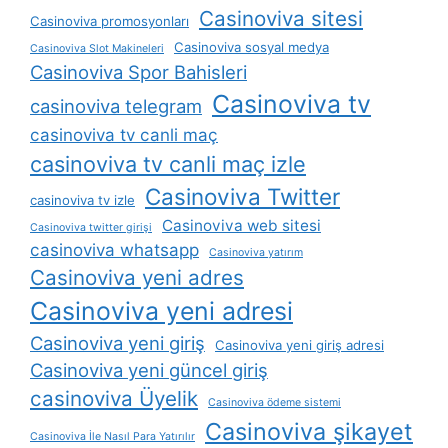
Casinoviva sitesi
Casinoviva promosyonları
Casinoviva sosyal medya
Casinoviva Slot Makineleri
Casinoviva Spor Bahisleri
Casinoviva tv
casinoviva telegram
casinoviva tv canli maç
casinoviva tv canli maç izle
Casinoviva Twitter
casinoviva tv izle
Casinoviva web sitesi
Casinoviva twitter girişi
casinoviva whatsapp
Casinoviva yatırım
Casinoviva yeni adres
Casinoviva yeni adresi
Casinoviva yeni giriş
Casinoviva yeni giriş adresi
Casinoviva yeni güncel giriş
casinoviva Üyelik
Casinoviva ödeme sistemi
Casinoviva şikayet
Casinoviva İle Nasıl Para Yatırılır