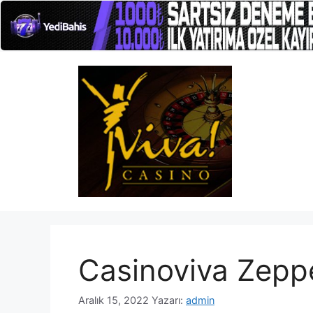
İçeriğe
atla
Casinoviva Zepp
Aralık 15, 2022
Yazarı:
admin