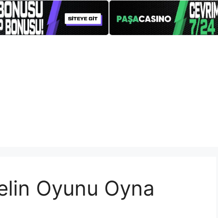
elin Oyunu Oyna