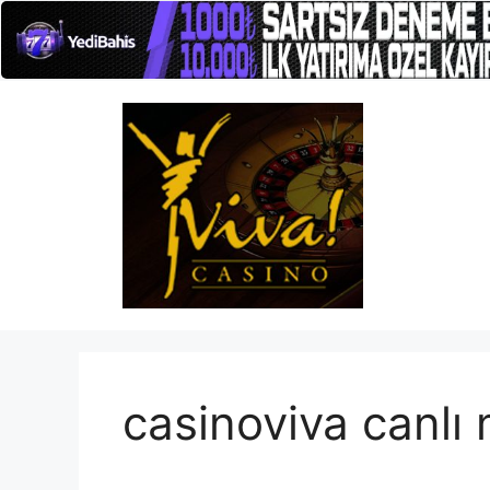
İçeriğe
atla
casinoviva canlı