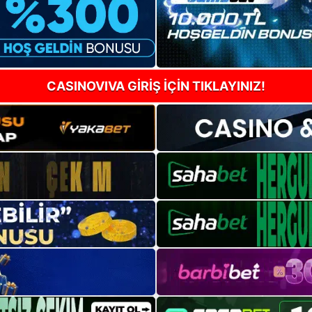
CASINOVIVA GİRİŞ İÇİN TIKLAYINIZ!