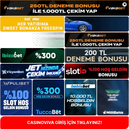
×
CASINOVIVA GİRİŞ İÇİN TIKLAYINIZ!