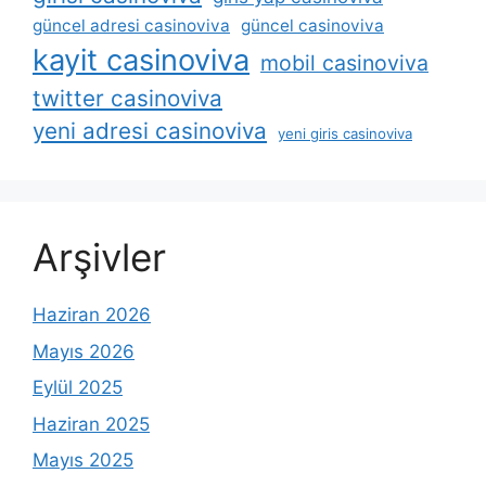
güncel adresi casinoviva
güncel casinoviva
kayit casinoviva
mobil casinoviva
twitter casinoviva
yeni adresi casinoviva
yeni giris casinoviva
Arşivler
Haziran 2026
Mayıs 2026
Eylül 2025
Haziran 2025
Mayıs 2025