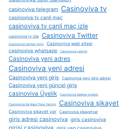
Casinoviva tv
casinoviva telegram
casinoviva tv canli maç
casinoviva tv canli maç izle
Casinoviva Twitter
casinoviva tv izle
Casinoviva web sitesi
Casinoviva twitter girişi
casinoviva whatsapp
Casinoviva yatırım
Casinoviva yeni adres
Casinoviva yeni adresi
Casinoviva yeni giriş
Casinoviva yeni giriş adresi
Casinoviva yeni güncel giriş
casinoviva Üyelik
Casinoviva ödeme sistemi
Casinoviva şikayet
Casinoviva İle Nasıl Para Yatırılır
Casinoviva şikayet var
Casinoviva şikayetvar
giris adresi casinoviva
giris casinoviva
girisi casinoviva
giris yap casinoviva