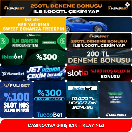
×
CASINOVIVA GİRİŞ İÇİN TIKLAYINIZ!