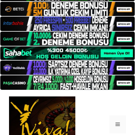
İçeriğe
atla
Menü