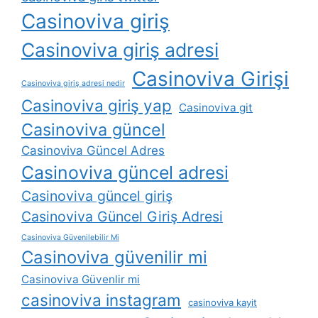
Casinoviva giriş
Casinoviva giriş adresi
Casinoviva Girişi
Casinoviva giriş adresi nedir
Casinoviva giriş yap
Casinoviva git
Casinoviva güncel
Casinoviva Güncel Adres
Casinoviva güncel adresi
Casinoviva güncel giriş
Casinoviva Güncel Giriş Adresi
Casinoviva Güvenilebilir Mi
Casinoviva güvenilir mi
Casinoviva Güvenlir mi
casinoviva instagram
casinoviva kayit