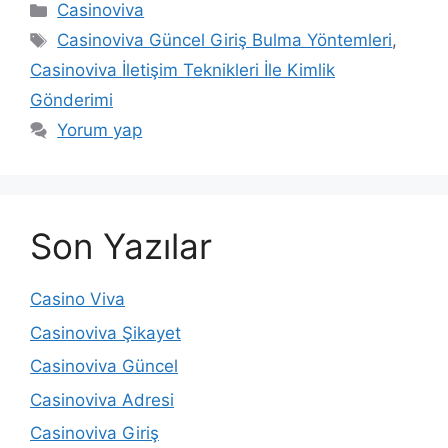
Kategoriler
Casinoviva
Etiketler
Casinoviva Güncel Giriş Bulma Yöntemleri
,
Casinoviva İletişim Teknikleri İle Kimlik
Gönderimi
Yorum yap
Son Yazılar
Casino Viva
Casinoviva Şikayet
Casinoviva Güncel
Casinoviva Adresi
Casinoviva Giriş