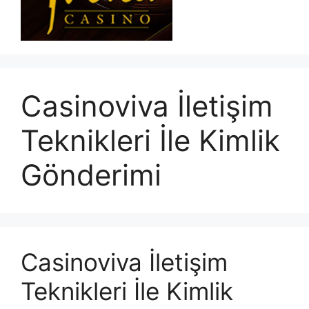
Casinoviva İletişim
Teknikleri İle Kimlik
Gönderimi
Casinoviva İletişim
Teknikleri İle Kimlik