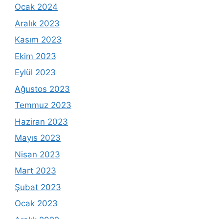
Ocak 2024
Aralık 2023
Kasım 2023
Ekim 2023
Eylül 2023
Ağustos 2023
Temmuz 2023
Haziran 2023
Mayıs 2023
Nisan 2023
Mart 2023
Şubat 2023
Ocak 2023