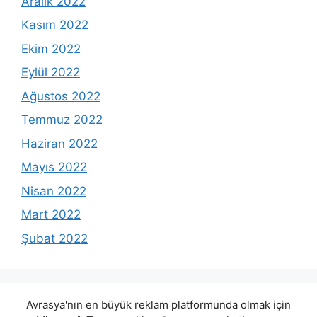
Aralık 2022
Kasım 2022
Ekim 2022
Eylül 2022
Ağustos 2022
Temmuz 2022
Haziran 2022
Mayıs 2022
Nisan 2022
Mart 2022
Şubat 2022
Avrasya'nın en büyük reklam platformunda olmak için