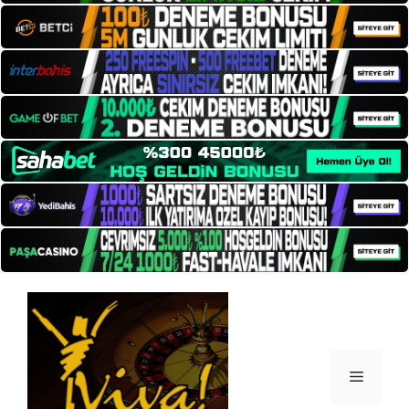
İçeriğe
atla
Menü