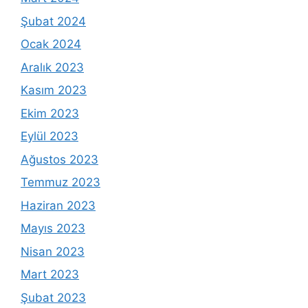
Şubat 2024
Ocak 2024
Aralık 2023
Kasım 2023
Ekim 2023
Eylül 2023
Ağustos 2023
Temmuz 2023
Haziran 2023
Mayıs 2023
Nisan 2023
Mart 2023
Şubat 2023