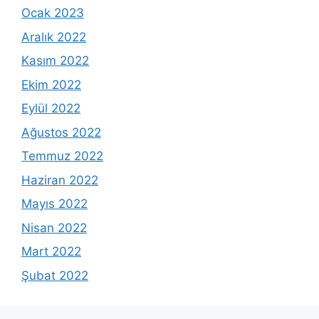
Ocak 2023
Aralık 2022
Kasım 2022
Ekim 2022
Eylül 2022
Ağustos 2022
Temmuz 2022
Haziran 2022
Mayıs 2022
Nisan 2022
Mart 2022
Şubat 2022